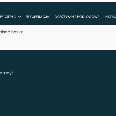
PY CIEPŁA
REKUPERACJA
OGRZEWANIE PODŁOGOWE
INSTA
isać hasło:
łpracy!